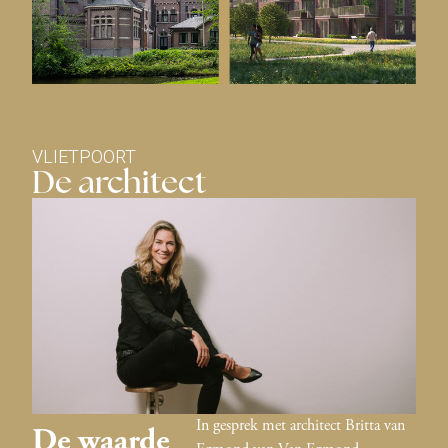
VLIETPOORT
De architect
In gesprek met architect Britta van
De waarde