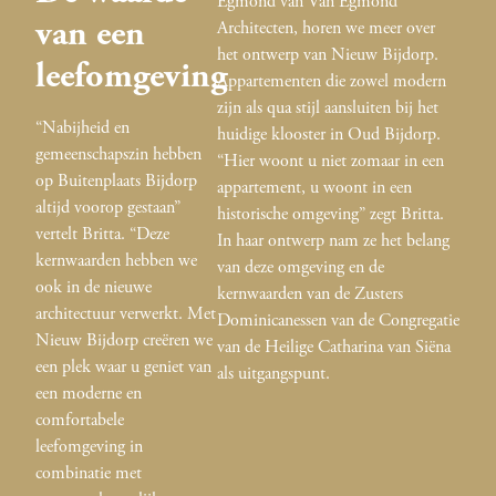
Egmond van Van Egmond
van een
Architecten, horen we meer over
het ontwerp van Nieuw Bijdorp.
leefomgeving
Appartementen die zowel modern
zijn als qua stijl aansluiten bij het
“Nabijheid en
huidige klooster in Oud Bijdorp.
gemeenschapszin hebben
“Hier woont u niet zomaar in een
op Buitenplaats Bijdorp
appartement, u woont in een
altijd voorop gestaan”
historische omgeving” zegt Britta.
vertelt Britta. “Deze
In haar ontwerp nam ze het belang
kernwaarden hebben we
van deze omgeving en de
ook in de nieuwe
kernwaarden van de Zusters
architectuur verwerkt. Met
Dominicanessen van de Congregatie
Nieuw Bijdorp creëren we
van de Heilige Catharina van Siëna
een plek waar u geniet van
als uitgangspunt.
een moderne en
comfortabele
leefomgeving in
combinatie met